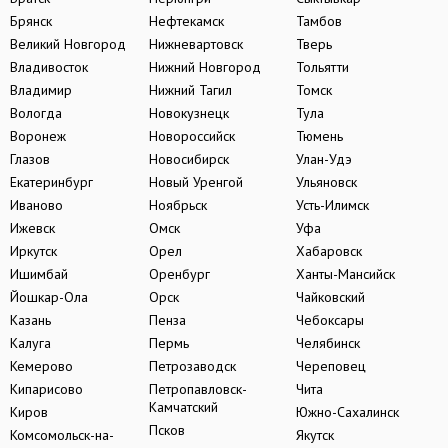
Брянск
Нефтекамск
Тамбов
Великий Новгород
Нижневартовск
Тверь
Владивосток
Нижний Новгород
Тольятти
Владимир
Нижний Тагил
Томск
Вологда
Новокузнецк
Тула
Воронеж
Новороссийск
Тюмень
Глазов
Новосибирск
Улан-Удэ
Екатеринбург
Новый Уренгой
Ульяновск
Иваново
Ноябрьск
Усть-Илимск
Ижевск
Омск
Уфа
Иркутск
Орел
Хабаровск
Ишимбай
Оренбург
Ханты-Мансийск
Йошкар-Ола
Орск
Чайковский
Казань
Пенза
Чебоксары
Калуга
Пермь
Челябинск
Кемерово
Петрозаводск
Череповец
Кипарисово
Петропавловск-
Чита
Камчатский
Киров
Южно-Сахалинск
Псков
Комсомольск-на-
Якутск