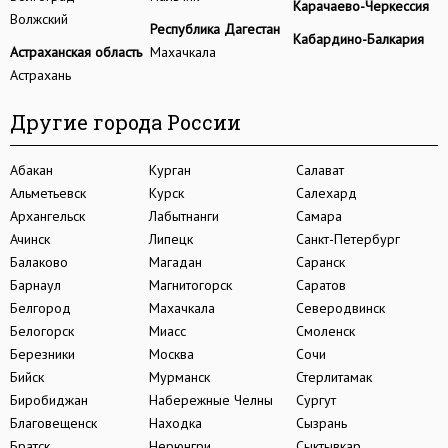
Карачаево-Черкессия
Волжский
Республика Дагестан
Кабардино-Балкария
Астраханская область
Махачкала
Астрахань
Другие города России
Абакан
Курган
Салават
Альметьевск
Курск
Салехард
Архангельск
Лабытнанги
Самара
Ачинск
Липецк
Санкт-Петербург
Балаково
Магадан
Саранск
Барнаул
Магнитогорск
Саратов
Белгород
Махачкала
Северодвинск
Белогорск
Миасс
Смоленск
Березники
Москва
Сочи
Бийск
Мурманск
Стерлитамак
Биробиджан
Набережные Челны
Сургут
Благовещенск
Находка
Сызрань
Братск
Нерюнгри
Сыктывкар