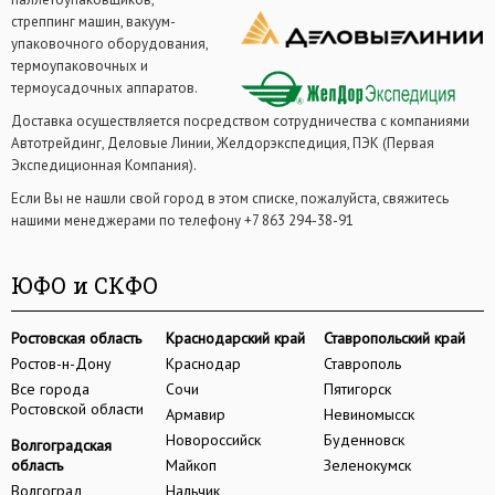
стреппинг машин, вакуум-
упаковочного оборудования,
термоупаковочных и
термоусадочных аппаратов.
Доставка осуществляется посредством сотрудничества с компаниями
Автотрейдинг, Деловые Линии, Желдорэкспедиция, ПЭК (Первая
Экспедиционная Компания).
Если Вы не нашли свой город в этом списке, пожалуйста, свяжитесь
нашими менеджерами по телефону +7 863 294-38-91
ЮФО и СКФО
Ростовская область
Краснодарский край
Ставропольский край
Ростов-н-Дону
Краснодар
Ставрополь
Все города
Сочи
Пятигорск
Ростовской области
Армавир
Невиномысск
Новороссийск
Буденновск
Волгоградская
область
Майкоп
Зеленокумск
Волгоград
Нальчик