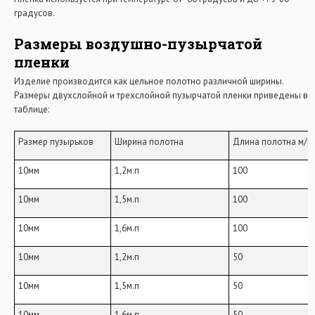
градусов.
Размеры воздушно-пузырчатой
пленки
Изделие производится как цельное полотно различной ширины.
Размеры двухслойной и трехслойной пузырчатой пленки приведены в
таблице:
Размер пузырьков
Ширина полотна
Длина полотна м/п
10мм
1,2м.п
100
10мм
1,5м.п
100
10мм
1,6м.п
100
10мм
1,2м.п
50
10мм
1,5м.п
50
10мм
1,6м.п
50