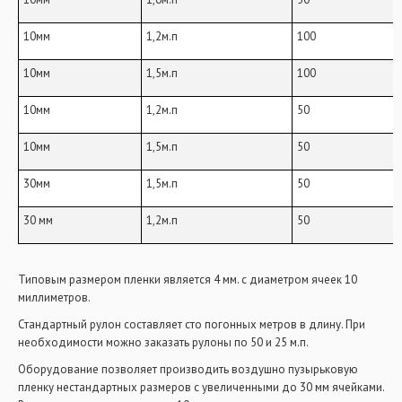
10мм
1,2м.п
100
10мм
1,5м.п
100
10мм
1,2м.п
50
10мм
1,5м.п
50
30мм
1,5м.п
50
30 мм
1,2м.п
50
Типовым размером пленки является 4 мм. с диаметром ячеек 10
миллиметров.
Стандартный рулон составляет сто погонных метров в длину. При
необходимости можно заказать рулоны по 50 и 25 м.п.
Оборудование позволяет производить воздушно пузырьковую
пленку нестандартных размеров с увеличенными до 30 мм ячейками.