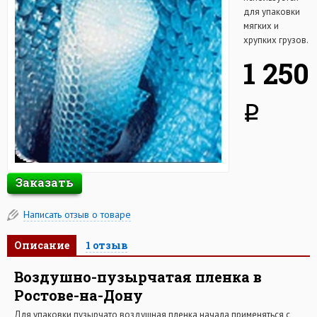
для упаковки
мягких и
хрупких грузов.
1 250
q
Заказать
Написать отзыв о товаре
Описание
1 отзыв
Воздушно-пузырчатая пленка в
Ростове-на-Дону
Для упаковки пузырчато воздушная пленка начала применяться с