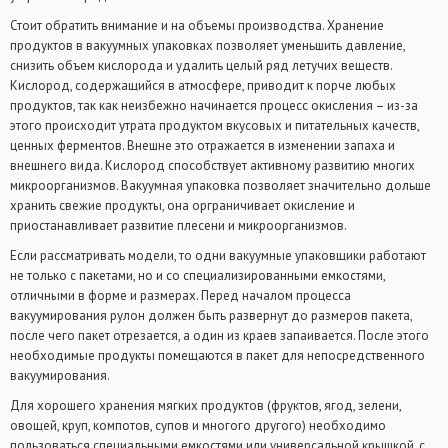
Стоит обратить внимание и на объемы производства. Хранение
продуктов в вакуумных упаковках позволяет уменьшить давление,
снизить объем кислорода и удалить целый ряд летучих веществ.
Кислород, содержащийся в атмосфере, приводит к порче любых
продуктов, так как неизбежно начинается процесс окисления – из-за
этого происходит утрата продуктом вкусовых и питательных качеств,
ценных ферментов. Внешне это отражается в изменении запаха и
внешнего вида. Кислород способствует активному развитию многих
микроорганизмов. Вакуумная упаковка позволяет значительно дольше
хранить свежие продукты, она орграничивает окисление и
приостанавливает развитие плесени и микроорганизмов.
Если рассматривать модели, то одни вакуумные упаковщики работают
не только с пакетами, но и со специализированными емкостями,
отличными в форме и размерах. Перед началом процесса
вакуумирования рулон должен быть развернут до размеров пакета,
после чего пакет отрезается, а один из краев запаивается. После этого
необходимые продукты помещаются в пакет для непосредственного
вакуумирования.
Для хорошего хранения мягких продуктов (фруктов, ягод, зелени,
овощей, круп, компотов, супов и многого другого) необходимо
пользоваться специальными емкостями или универсальной крышкой, с