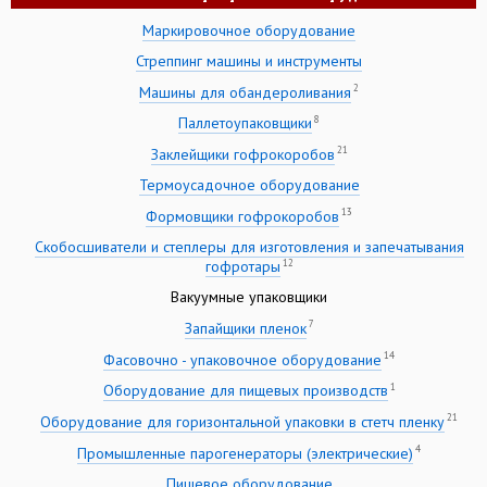
Маркировочное оборудование
Стреппинг машины и инструменты
2
Машины для обандероливания
8
Паллетоупаковщики
21
Заклейщики гофрокоробов
Термоусадочное оборудование
13
Формовщики гофрокоробов
Скобосшиватели и степлеры для изготовления и запечатывания
12
гофротары
Вакуумные упаковщики
7
Запайщики пленок
14
Фасовочно - упаковочное оборудование
1
Оборудование для пищевых производств
21
Оборудование для горизонтальной упаковки в стетч пленку
4
Промышленные парогенераторы (электрические)
Пищевое оборудование