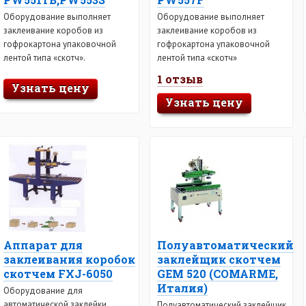
Оборудование выполняет
Оборудование выполняет
заклеивание коробов из
заклеивание коробов из
гофрокартона упаковочной
гофрокартона упаковочной
лентой типа «скотч».
лентой типа «скотч»
1 отзыв
Узнать цену
Узнать цену
Аппарат для
Полуавтоматический
заклеивания коробок
заклейщик скотчем
скотчем FXJ-6050
GEM 520 (COMARME,
Италия)
Оборудование для
автоматической заклейки
Полуавтоматический заклейщик