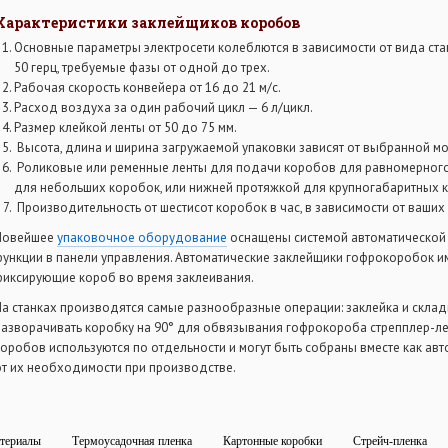
Характеристики заклейщиков коробов
Основные параметры электросети колеблются в зависимости от вида станк
50 герц, требуемые фазы от одной до трех.
Рабочая скорость конвейера от 16 до 21 м/с.
Расход воздуха за один рабочий цикл — 6 л/цикл.
Размер клейкой ленты от 50 до 75 мм.
Высота, длина и ширина загружаемой упаковки зависят от выбранной м
Роликовые или ременные ленты для подачи коробов для равномерного 
для небольших коробок, или нижней протяжкой для крупногабаритных 
Производительность от шестисот коробок в час, в зависимости от ваших
Новейшее
упаковочное оборудование
оснащены системой автоматической 
функции в панели управления. Автоматические заклейщики гофрокоробок и
фиксирующие короб во время заклеивания.
На станках производятся самые разнообразные операции: заклейка и склад
разворачивать коробку на 90° для обвязывания гофрокороба стрепплер-ле
коробов используются по отдельности и могут быть собраны вместе как авт
от их необходимости при производстве.
териалы
Термоусадочная пленка
Картонные коробки
Стрейч-пленка