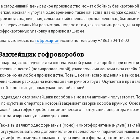
На сегодняшний день редкое производство может обойтись без картонной 
легкая, жесткая и упругая одновременно, такие качества давно уже сделал
производства, пищевая, сельскохозяйственная промышленность, бытовые и
и не перечислишь. Мы рассмотрим вопрос о том, как сократить расходы на 
гофрокартонную упаковку и производящих ее.
Узнать стоимость на
гофрокартон
можно по телефону
+7 863 204-18-00
Заклейщик гофрокоробов
Аппараты, используемые для окончательной упаковки коробок при помощи у
стреппинг-лентой (полипропиленовой), упаковочными лентами типа стрейч.
экономию на любом производстве. Повышают качество изделия на выходе,
финансовые расходы на использование ручного труда. Окупается в предела
из объемов, выпущенных упаковочной линией.
Подразделяются заклейщики коробов на модели автомат и полуавтомат. П
в присутствии оператора, который закрывает створки короба вручную. Осн
заклейщика гофрокоробов автоматического — отсутствие оператора и возм
автоматизированную линию упаковки.
Также выделяют одноформатные (моно) и многоформатные (мульти) закл
могут упаковывать без дополнительной перенастройки параметров машины 
мультиформатные упаковывают тару различного формата, автоматически по