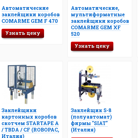
Автоматические
Автоматические,
заклейщики коробов
мультиформатные
COMARME GEM F 470
заклейщики коробов
COMARME GEM XF
Узнать цену
520
Узнать цену
Заклейщики
Заклейщик S-8
картонных коробов
(полуавтомат)
скотчем STARTAPE A
фирмы "SIAT"
/ TBDA / CF (ROBOPAC,
(Италия)
Италия)