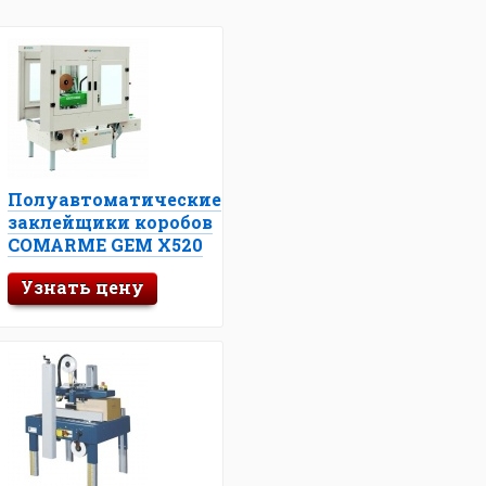
Полуавтоматические
заклейщики коробов
COMARME GEM X520
Узнать цену