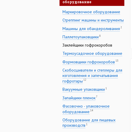
оборудование
Маркировочное оборудование
Стреппинг машины и инструменты
2
Машины для обандероливания
8
Паллетоупаковщики
Заклейщики гофрокоробов
Термоусадочное оборудование
13
Формовщики гофрокоробов
Скобосшиватели и степлеры для
изготовления и запечатывания
12
гофротары
1
Вакуумные упаковщики
7
Запайщики пленок
Фасовочно - упаковочное
14
оборудование
Оборудование для пищевых
1
производств