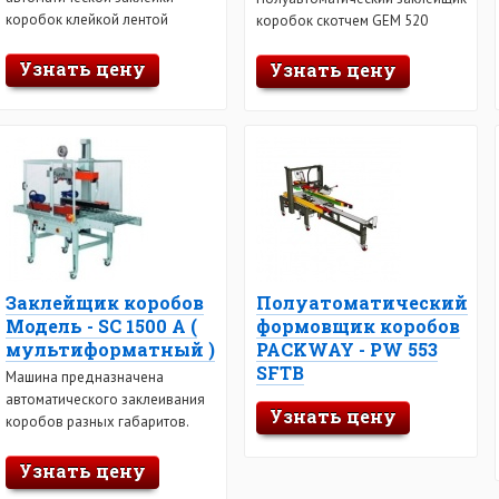
коробок клейкой лентой
коробок скотчем GEM 520
Узнать цену
Узнать цену
Заклейщик коробов
Полуатоматический
Модель - SC 1500 A (
формовщик коробов
мультиформатный )
PACKWAY - PW 553
SFTB
Машина предназначена
автоматического заклеивания
Узнать цену
коробов разных габаритов.
Узнать цену