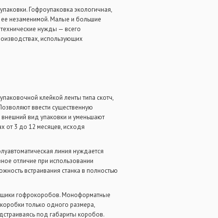
упаковки. Гофроупаковка экологичная,
и ее незаменимой. Малые и большие
 технические нужды — всего
производствах, использующих
паковочной клейкой ленты типа скотч,
 Позволяют ввести существенную
 внешний вид упаковки и уменьшают
х от 3 до 12 месяцев, исходя
олуавтоматическая линия нуждается
овное отличие при использовании
ожность встраивания станка в полностью
ейщики гофрокоробов. Моноформатные
коробки только одного размера,
дстраиваясь под габариты коробов.