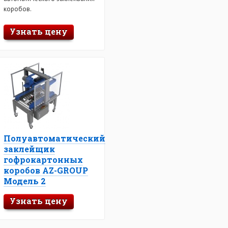
коробов.
Узнать цену
Полуавтоматический
заклейщик
гофрокартонных
коробов AZ-GROUP
Mодель 2
Узнать цену