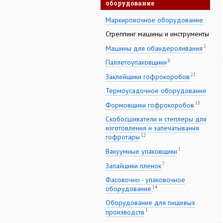
оборудование
Маркировочное оборудование
Стреппинг машины и инструменты
2
Машины для обандероливания
8
Паллетоупаковщики
21
Заклейщики гофрокоробов
Термоусадочное оборудование
13
Формовщики гофрокоробов
Скобосшиватели и степлеры для
изготовления и запечатывания
12
гофротары
1
Вакуумные упаковщики
7
Запайщики пленок
Фасовочно - упаковочное
14
оборудование
Оборудование для пищевых
1
производств