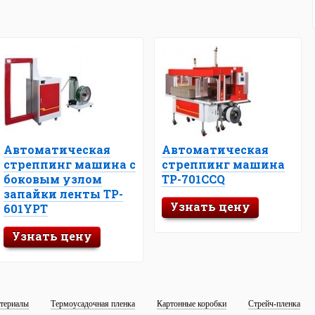
Автоматическая
Автоматическая
стреппинг машина с
стреппинг машина
боковым узлом
TP-701CCQ
запайки ленты TP-
Узнать цену
601YPT
Узнать цену
териалы
Термоусадочная пленка
Картонные коробки
Стрейч-пленка