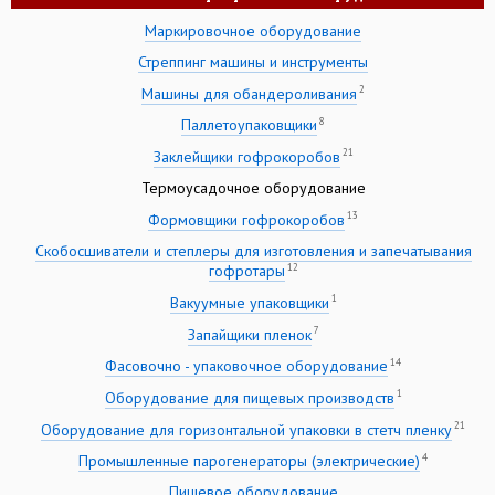
Маркировочное оборудование
Стреппинг машины и инструменты
2
Машины для обандероливания
8
Паллетоупаковщики
21
Заклейщики гофрокоробов
Термоусадочное оборудование
13
Формовщики гофрокоробов
Скобосшиватели и степлеры для изготовления и запечатывания
12
гофротары
1
Вакуумные упаковщики
7
Запайщики пленок
14
Фасовочно - упаковочное оборудование
1
Оборудование для пищевых производств
21
Оборудование для горизонтальной упаковки в стетч пленку
4
Промышленные парогенераторы (электрические)
Пищевое оборудование