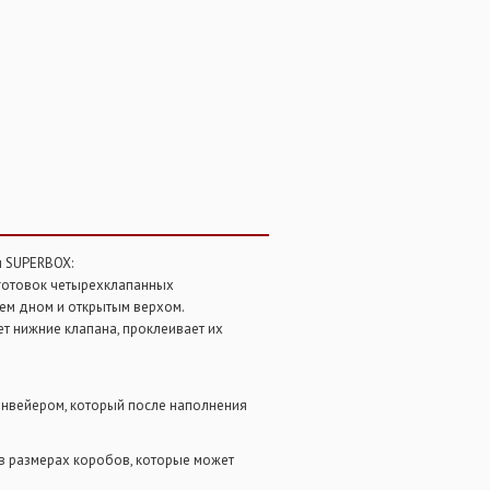
 SUPERBOX:
готовок четырехклапанных
ем дном и открытым верхом.
ет нижние клапана, проклеивает их
нвейером, который после наполнения
в размерах коробов, которые может