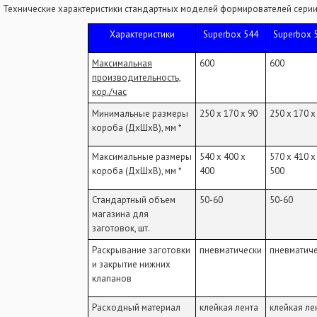
Технические характеристики стандартных моделей формирователей серии
Характеристики
Superbox 544
Superbox 
Максимальная
600
600
производительность,
кор./час
Минимальные размеры
250 x 170 x 90
250 х 170 х
короба (ДxШxВ), мм *
Максимальные размеры
540 x 400 x
570 х 410 х
короба (ДxШxВ), мм *
400
500
Стандартный объем
50-60
50-60
магазина для
заготовок, шт.
Раскрывание заготовки
пневматически
пневматич
и закрытие нижних
клапанов
Расходный материал
клейкая лента
клейкая ле