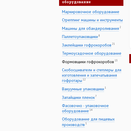
оборудование
Маркировочное оборудование
Стреппинг машины и инструменты
2
Машины для обандероливания
8
Паллетоупаковщики
21
Заклейщики гофрокоробов
Термоусадочное оборудование
13
Формовщики гофрокоробов
Скобосшиватели и степлеры для
изготовления и запечатывания
12
гофротары
1
Вакуумные упаковщики
7
Запайщики пленок
Фасовочно - упаковочное
14
оборудование
Оборудование для пищевых
1
производств