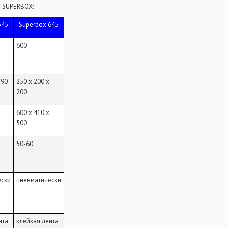
 SUPERBOX:
545
Superbox 645
600
 90
250 х 200 х
200
600 х 410 х
500
50-60
ески
пневматически
нта
клейкая лента