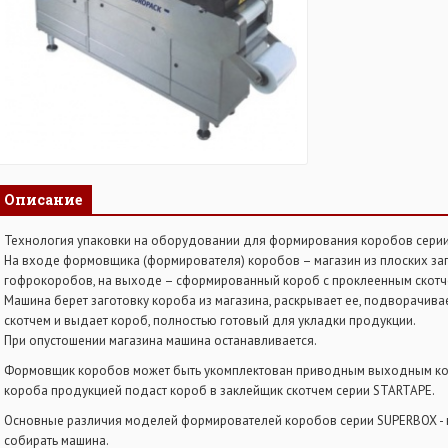
Описание
Технология упаковки на оборудовании для формирования коробов серии
На входе формовщика (формирователя) коробов – магазин из плоских за
гофрокоробов, на выходе – сформированный короб с проклеенным скотч
Машина берет заготовку короба из магазина, раскрывает ее, подворачива
скотчем и выдает короб, полностью готовый для укладки продукции.
При опустошении магазина машина останавливается.
Формовщик коробов может быть укомплектован приводным выходным ко
короба продукцией подаст короб в заклейщик скотчем серии STARTAPE.
Основные различия моделей формирователей коробов серии SUPERBOX - 
собирать машина.