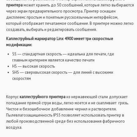
принтера
может хранить до 50 сообщений, которые легко выбираются
через экран предварительного просмотра. Принтер оснащен
дисплеемс простым и понятным русскоязычным интерфейсом,
который отображает печатаемое сообщение. В принтере можно легко
создавать, выбирать и редактировать сообщения.
Каплеструйный маркиратор Linx 4900 имеет три скоростные
модификации:
SS ― стандартная скорость ― идеальна для печати, где
главным критерием является качество печати
HS ― высокая скорость
SHS ― сверхвысокая скорость ― для линий с высокими
скоростям
Корпус
каплеструйного принтера
из нержавеющей стали допускает
попадание прямой струи воды, легко моется и не скапливает грязь.
Чистое и безошибочное добавление чернил и растворителя.
Пылевлагозащищенность IP55 позволяет использовать принтер в
любой производственной среде без использования фабричного
воздуха.