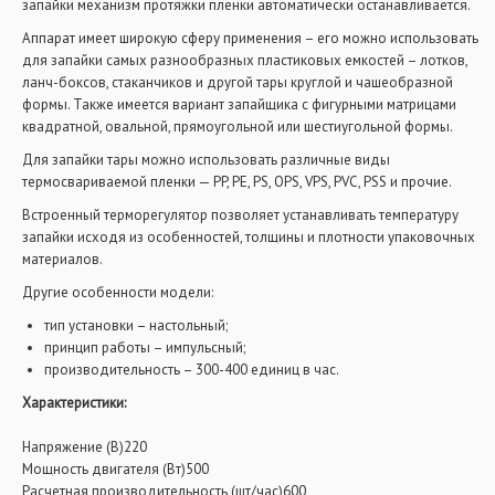
запайки механизм протяжки пленки автоматически останавливается.
Аппарат имеет широкую сферу применения – его можно использовать
для запайки самых разнообразных пластиковых емкостей – лотков,
ланч-боксов, стаканчиков и другой тары круглой и чашеобразной
формы. Также имеется вариант запайщика с фигурными матрицами
квадратной, овальной, прямоугольной или шестиугольной формы.
Для запайки тары можно использовать различные виды
термосвариваемой пленки — PP, PE, PS, OPS, VPS, PVC, PSS и прочие.
Встроенный терморегулятор позволяет устанавливать температуру
запайки исходя из особенностей, толщины и плотности упаковочных
материалов.
Другие особенности модели:
тип установки – настольный;
принцип работы – импульсный;
производительность – 300-400 единиц в час.
Характеристики:
Напряжение (В)220
Мощность двигателя (Вт)500
Расчетная производительность (шт/час)600