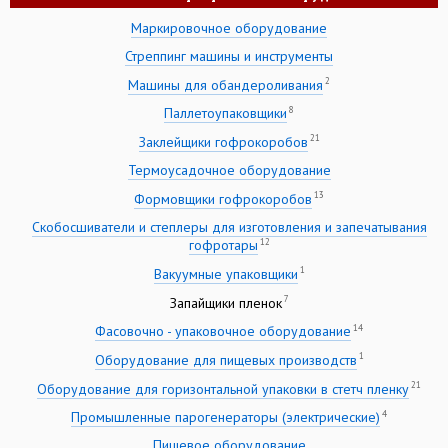
Маркировочное оборудование
Стреппинг машины и инструменты
2
Машины для обандероливания
8
Паллетоупаковщики
21
Заклейщики гофрокоробов
Термоусадочное оборудование
13
Формовщики гофрокоробов
Скобосшиватели и степлеры для изготовления и запечатывания
12
гофротары
1
Вакуумные упаковщики
7
Запайщики пленок
14
Фасовочно - упаковочное оборудование
1
Оборудование для пищевых производств
21
Оборудование для горизонтальной упаковки в стетч пленку
4
Промышленные парогенераторы (электрические)
Пищевое оборудование